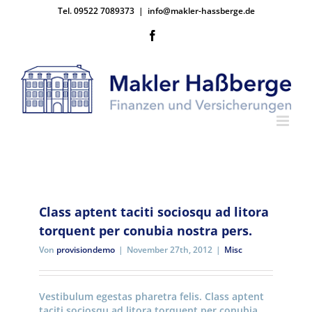
Zum
Tel. 09522 7089373
|
info@makler-hassberge.de
Inhalt
springen
Facebook
Class aptent taciti sociosqu ad litora
torquent per conubia nostra pers.
Von
provisiondemo
|
November 27th, 2012
|
Misc
Vestibulum egestas pharetra felis. Class aptent
taciti sociosqu ad litora torquent per conubia