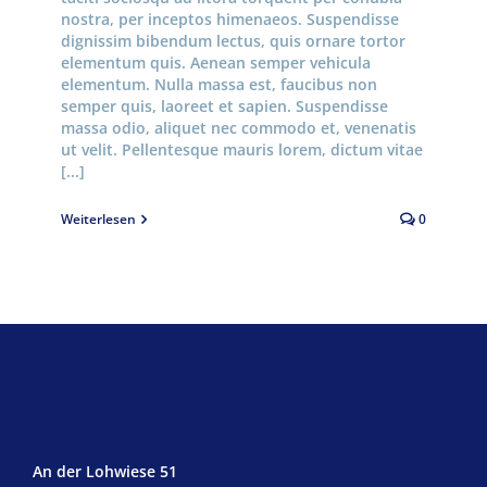
nostra, per inceptos himenaeos. Suspendisse
dignissim bibendum lectus, quis ornare tortor
elementum quis. Aenean semper vehicula
elementum. Nulla massa est, faucibus non
semper quis, laoreet et sapien. Suspendisse
massa odio, aliquet nec commodo et, venenatis
ut velit. Pellentesque mauris lorem, dictum vitae
[...]
Weiterlesen
0
An der Lohwiese 51