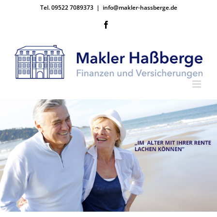
Zum
Tel. 09522 7089373
|
info@makler-hassberge.de
Inhalt
springen
Facebook