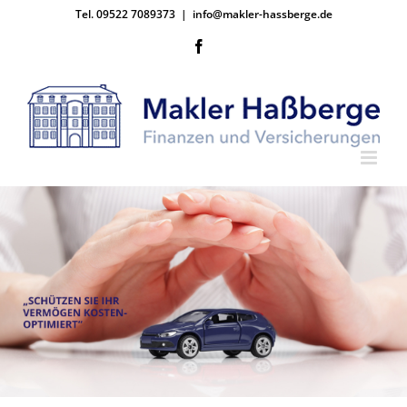
Zum
Tel. 09522 7089373
|
info@makler-hassberge.de
Inhalt
springen
Facebook