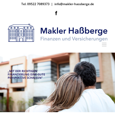
Zum
Tel. 09522 7089373
|
info@makler-hassberge.de
Inhalt
springen
Facebook