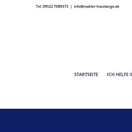
Zum
Tel. 09522 7089373
|
info@makler-hassberge.de
Inhalt
springen
STARTSEITE
ICH HELFE 