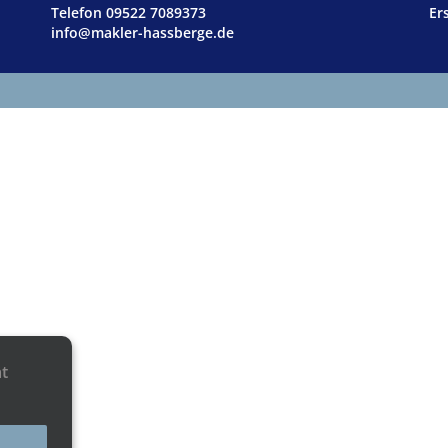
Telefon 09522 7089373
Er
info@makler-hassberge.de
ät