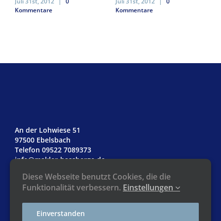
Juli 31st, 2012
|
0
Juli 31st, 2012
|
0
Kommentare
Kommentare
An der Lohwiese 51
97500 Ebelsbach
Telefon 09522 7089373
info@makler-hassberge.de
Diese Webseite benutzt Cookies, die die
Funktionalität verbessern.
Einstellungen
Impressum
Einverstanden
Datenschutz