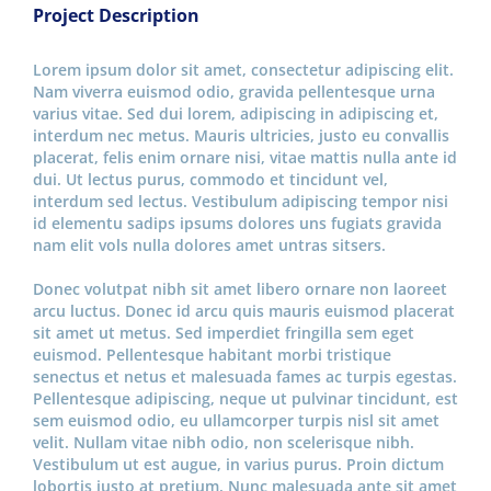
Project Description
Lorem ipsum dolor sit amet, consectetur adipiscing elit.
Nam viverra euismod odio, gravida pellentesque urna
varius vitae. Sed dui lorem, adipiscing in adipiscing et,
interdum nec metus. Mauris ultricies, justo eu convallis
placerat, felis enim ornare nisi, vitae mattis nulla ante id
dui. Ut lectus purus, commodo et tincidunt vel,
interdum sed lectus. Vestibulum adipiscing tempor nisi
id elementu sadips ipsums dolores uns fugiats gravida
nam elit vols nulla dolores amet untras sitsers.
Donec volutpat nibh sit amet libero ornare non laoreet
arcu luctus. Donec id arcu quis mauris euismod placerat
sit amet ut metus. Sed imperdiet fringilla sem eget
euismod. Pellentesque habitant morbi tristique
senectus et netus et malesuada fames ac turpis egestas.
Pellentesque adipiscing, neque ut pulvinar tincidunt, est
sem euismod odio, eu ullamcorper turpis nisl sit amet
velit. Nullam vitae nibh odio, non scelerisque nibh.
Vestibulum ut est augue, in varius purus. Proin dictum
lobortis justo at pretium. Nunc malesuada ante sit amet