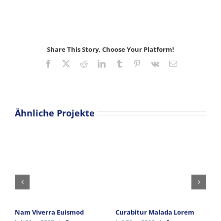
Share This Story, Choose Your Platform!
Facebook
Twitter
Reddit
LinkedIn
Tumblr
Pinterest
Vk
E-
Mail
Ähnliche Projekte
S
J
K
Nam Viverra Euismod
Curabitur Malada Lorem